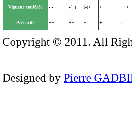
Vigueur conférée
- -
-(+)
(-)+
+
+++
Précocité
++
++
+
+
-
Copyright © 2011. All Righ
Designed by
Pierre GADB