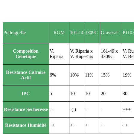
Porte-greffe
RGM
101-14
3309C
Gravesac
P110
Composition
V.
V. Riparia x
161-49 x
V. Ru
Génétique
Riparia
V. Rupestris
3309C
V. Ber
Résistance Calcaire
6%
10%
11%
15%
19%
Actif
IPC
5
10
10
20
30
Résistance Sécheresse
- -
-(-)
-
-
+++
Résistance Humidité
++
++
+
+
++